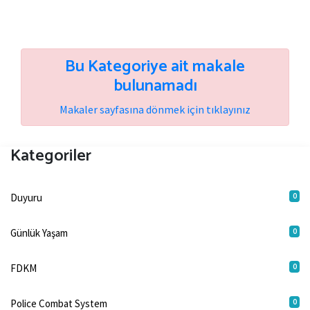
Bu Kategoriye ait makale
bulunamadı
Makaler sayfasına dönmek için tıklayınız
Kategoriler
0
Duyuru
0
Günlük Yaşam
0
FDKM
0
Police Combat System