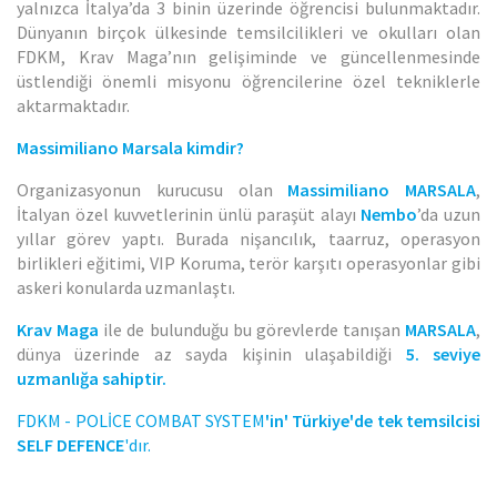
yalnızca İtalya’da 3 binin üzerinde öğrencisi bulunmaktadır.
Dünyanın birçok ülkesinde temsilcilikleri ve okulları olan
FDKM, Krav Maga’nın gelişiminde ve güncellenmesinde
üstlendiği önemli misyonu öğrencilerine özel tekniklerle
aktarmaktadır.
Massimiliano Marsala kimdir?
Organizasyonun kurucusu olan
Massimiliano MARSALA
,
İtalyan özel kuvvetlerinin ünlü paraşüt alayı
Nembo
’da uzun
yıllar görev yaptı. Burada nişancılık, taarruz, operasyon
birlikleri eğitimi, VIP Koruma, terör karşıtı operasyonlar gibi
askeri konularda uzmanlaştı.
Krav Maga
ile de bulunduğu bu görevlerde tanışan
MARSALA
,
dünya üzerinde az sayda kişinin ulaşabildiği
5. seviye
uzmanlığa sahiptir.
FDKM - POLİCE COMBAT SYSTEM
'in'
Türkiye'de tek temsilcisi
SELF DEFENCE
'dır.